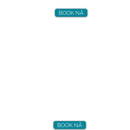
BOOK NÅ
Padle kano på nydelige Lovatnet
For 2-3 personer
Stødig og stabil
Pris:
Kr 350,- per time
EL-SYKKEL
BOOK NÅ