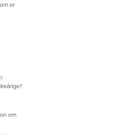
som er
?
dreårige?
sjon om