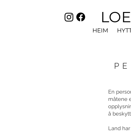
LOE
HEIM
HYT
P
En perso
måtene en
opplysnin
å beskyt
Land har 