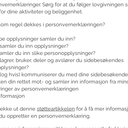
vernerklæringer. Sørg for at du følger lovgivningen 
for dine aktiviteter og beliggenhet.
som regel dekkes i personvernerklæringen?
ype opplysninger samler du inn?
samler du inn opplysninger?
samler du inn slike personopplysninger?
agrer, bruker, deler og avslører du sidebesøkendes
plysninger?
(og hvis) kommuniserer du med dine sidebesøkende
ten din rettet mot- og samler inn informasjon fra min
inger av personvernerklæringen
nformasjon
jekke ut denne
støtte
artikkelen
for å få mer informa
du oppretter en personvernerklæring.