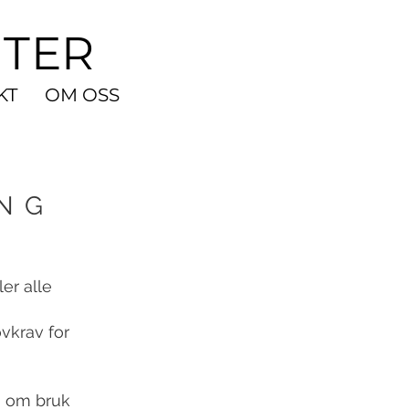
NTER
KT
OM OSS
NG
er alle
vkrav for
on om bruk