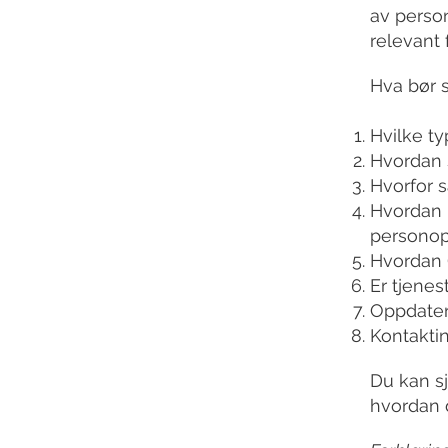
av person
relevant 
Hva bør 
Hvilke t
Hvordan 
Hvorfor 
Hvordan l
personop
Hvordan 
Er tjenes
Oppdater
Kontakti
Du kan s
hvordan 